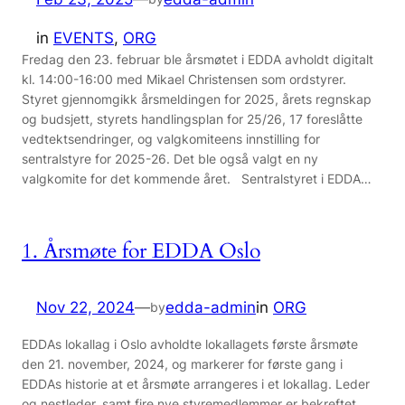
in
EVENTS
, 
ORG
Fredag den 23. februar ble årsmøtet i EDDA avholdt digitalt
kl. 14:00-16:00 med Mikael Christensen som ordstyrer.
Styret gjennomgikk årsmeldingen for 2025, årets regnskap
og budsjett, styrets handlingsplan for 25/26, 17 foreslåtte
vedtektsendringer, og valgkomiteens innstilling for
sentralstyre for 2025-26. Det ble også valgt en ny
valgkomite for det kommende året. Sentralstyret i EDDA…
1. Årsmøte for EDDA Oslo
Nov 22, 2024
—
edda-admin
in
ORG
by
EDDAs lokallag i Oslo avholdte lokallagets første årsmøte
den 21. november, 2024, og markerer for første gang i
EDDAs historie at et årsmøte arrangeres i et lokallag. Leder
og nestleder, samt fire nye styremedlemmer er bekreftet.