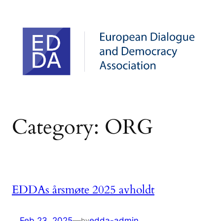
Skip
to
content
Category:
ORG
EDDAs årsmøte 2025 avholdt
Feb 23, 2025
—
edda-admin
by